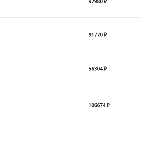
97980 ₽
91770 ₽
56304 ₽
106674 ₽