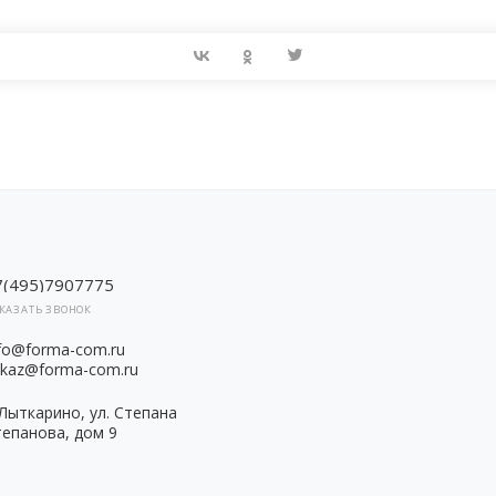
7(495)7907775
КАЗАТЬ ЗВОНОК
nfo@forma-com.ru
akaz@forma-com.ru
 Лыткарино, ул. Степана
тепанова, дом 9