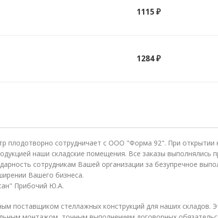
1115 ₽
1284 ₽
тр плодотворно сотрудничает с ООО "Форма 92". При открытии
одукцией наши складские помещения. Все заказы выполнялись п
дарность сотрудникам Вашей организации за безупречное выпо
ширении Вашего бизнеса.
ан" Прибочий Ю.А.
ым поставщиком стеллажных конструкций для наших складов. Э
льным монтажом, точным выполнением договорных обязательст