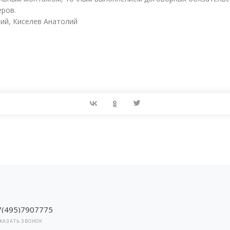
еров.
ий, Киселев Анатолий
7(495)7907775
КАЗАТЬ ЗВОНОК