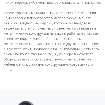
полок, перекрытий, смены цветового покрытия и так далее.
Кроме торговых металлических стеллажей для хранения
нами освоено и производство металлической мебели.
Помимо стандартных изделий, которые вы найдете в
нашем каталоге по приемлемой цене, мы изготавливаем
металлические конструкции на заказ и работаем с каждым
клиентом индивидуально. Прочные, долговечные
металлические стеллажискладского и другого назначения
вы можете купить недорого в нашей компании. Свяжитесь
с нами по контактам на сайте, и уже скоро вы сможете
оборудовать свой склад качественной металлической
мебелью и стеллажными конструкциями современного
типа.
Le
Удобный
Les
Les
The
Перед
jeu
каталог
utilisateurs
joueurs
crash
регистрацией
big
казино
luxembourgeois
français
arcade
игроки
piggy
онлайн
apprécient
apprécient
indexed
могут
propose
помогает
Mr
FEZbet
at
сравнить
un
быстро
Pacho
pour
chickenroads-
онлайн