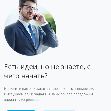
thème
найти
pour
son
in.com
казино
amusant
клуб
son
interface
uses
2026
autour
с
expérience
moderne
dungeon
года
de
подходящими
moderne
et
hazard
по
la
условиями
et
ses
density
бонусам
tirelire
и
fluide.
promotions
as
и
et
широким
attractives.
its
условиям.
des
выбором
difficulty
gains
игр.
variable
potentiels.
rather
than
a
Есть идеи, но не знаете, с
random
multiplier
чего начать?
cap
—
conditions
Напишите нам или закажите звонок — мы поможем.
become
Выслушаем ваши задачи, и на их основе предложим
harder
варианты их решения.
on
a