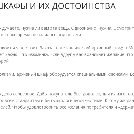
ШКАФЫ И ИХ ДОСТОИНСТВА
думаете, нужна ли вам эта вещь. Однозначно, нужна. Осмотрите
и в то же время не валялось под ногами.
окоиться не стоит. Заказать металлический архивный шкаф в М
сет какую – то изюминку. Если вдруг у вас возникнет желание ч
урой.
лками, архивный шкаф оборудуется специальными крючками. Ес
 дело серьезное. Дабы покупатель был доволен, для их изгото
всем стандартам и быть экологически чистыми. К тому же данна
телей. Чтобы удовлетворить все желания потребителя и «держа