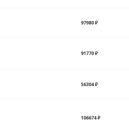
97980 ₽
91770 ₽
56304 ₽
106674 ₽