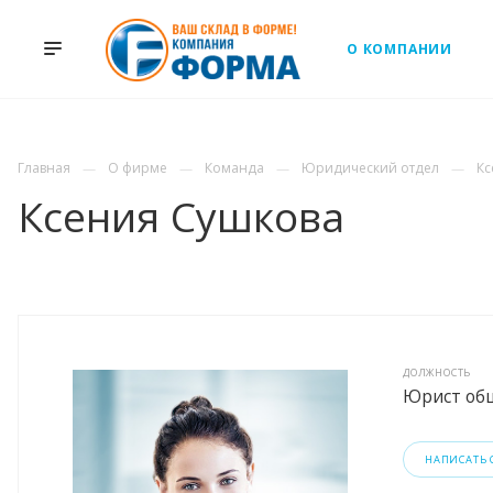
О КОМПАНИИ
Главная
О фирме
Команда
Юридический отдел
Кс
Ксения Сушкова
ДОЛЖНОСТЬ
Юрист об
НАПИСАТЬ