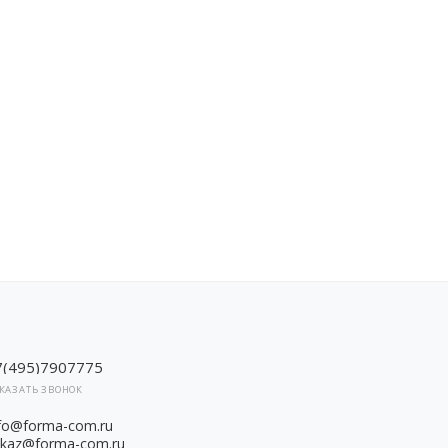
7(495)7907775
КАЗАТЬ ЗВОНОК
nfo@forma-com.ru
akaz@forma-com.ru