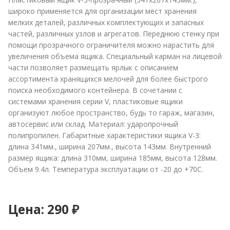
широко применяется для организации мест хранения
мелких деталей, различных комплектующих и запасных
частей, различных узлов и агрегатов. Переднюю стенку при
помощи прозрачного ограничителя можно нарастить для
увеличения объема ящика. Специальный карман на лицевой
части позволяет размещать ярлык с описанием
ассортимента хранящихся мелочей для более быстрого
поиска необходимого контейнера. В сочетании с
системами хранения серии V, пластиковые ящики
организуют любое пространство, будь то гараж, магазин,
автосервис или склад. Материал: ударопрочный
полипропилен. Габаритные характеристики ящика V-3:
длина 341мм., ширина 207мм., высота 143мм. Внутренний
размер ящика: длина 310мм, ширина 185мм, высота 128мм.
Объем 9.4л. Температура эксплуатации от -20 до +70С.
Цена:
290 ₽