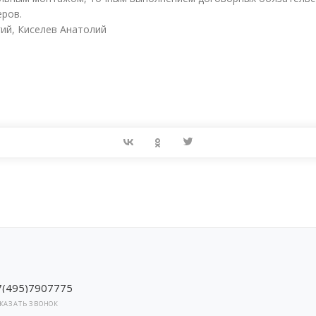
еров.
ий, Киселев Анатолий
7(495)7907775
КАЗАТЬ ЗВОНОК