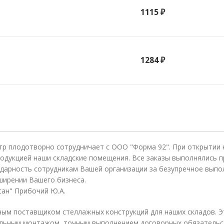
1115 ₽
1284 ₽
тр плодотворно сотрудничает с ООО "Форма 92". При открытии
одукцией наши складские помещения. Все заказы выполнялись п
дарность сотрудникам Вашей организации за безупречное выпо
ширении Вашего бизнеса.
ан" Прибочий Ю.А.
ым поставщиком стеллажных конструкций для наших складов. Э
льным монтажом, точным выполнением договорных обязательст