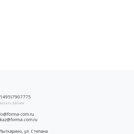
7(495)7907775
КАЗАТЬ ЗВОНОК
nfo@forma-com.ru
akaz@forma-com.ru
 Лыткарино, ул. Степана