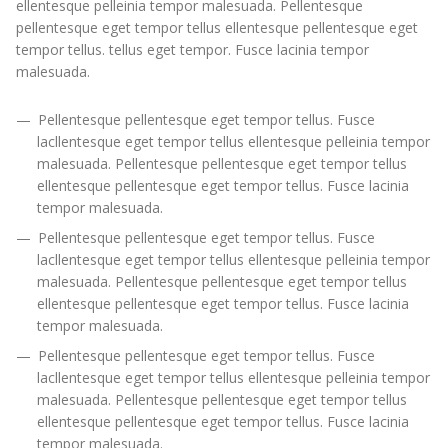
ellentesque pelleinia tempor malesuada. Pellentesque
pellentesque eget tempor tellus ellentesque pellentesque eget
tempor tellus. tellus eget tempor. Fusce lacinia tempor
malesuada.
Pellentesque pellentesque eget tempor tellus. Fusce
lacllentesque eget tempor tellus ellentesque pelleinia tempor
malesuada. Pellentesque pellentesque eget tempor tellus
ellentesque pellentesque eget tempor tellus. Fusce lacinia
tempor malesuada.
Pellentesque pellentesque eget tempor tellus. Fusce
lacllentesque eget tempor tellus ellentesque pelleinia tempor
malesuada. Pellentesque pellentesque eget tempor tellus
ellentesque pellentesque eget tempor tellus. Fusce lacinia
tempor malesuada.
Pellentesque pellentesque eget tempor tellus. Fusce
lacllentesque eget tempor tellus ellentesque pelleinia tempor
malesuada. Pellentesque pellentesque eget tempor tellus
ellentesque pellentesque eget tempor tellus. Fusce lacinia
tempor malesuada.