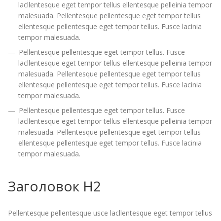
lacllentesque eget tempor tellus ellentesque pelleinia tempor
malesuada. Pellentesque pellentesque eget tempor tellus
ellentesque pellentesque eget tempor tellus. Fusce lacinia
tempor malesuada.
Pellentesque pellentesque eget tempor tellus. Fusce
lacllentesque eget tempor tellus ellentesque pelleinia tempor
malesuada. Pellentesque pellentesque eget tempor tellus
ellentesque pellentesque eget tempor tellus. Fusce lacinia
tempor malesuada.
Pellentesque pellentesque eget tempor tellus. Fusce
lacllentesque eget tempor tellus ellentesque pelleinia tempor
malesuada. Pellentesque pellentesque eget tempor tellus
ellentesque pellentesque eget tempor tellus. Fusce lacinia
tempor malesuada.
Заголовок H2
Pellentesque pellentesque usce lacllentesque eget tempor tellus