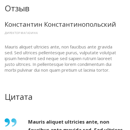
Отзыв
Константин Константинопольский
ДИРЕКТОР МАГАЗИНА
Mauris aliquet ultricies ante, non faucibus ante gravida
sed. Sed ultrices pellentesque purus, vulputate volutpat
ipsum hendrerit sed neque sed sapien rutrum laoreet
justo ultrices. In pellentesque lorem condimentum dui
morbi pulvinar dui non quam pretium ut lacinia tortor.
Цитата
Mauris aliquet ultricies ante, non
faucibus ante gravida sed. Sed ultrices