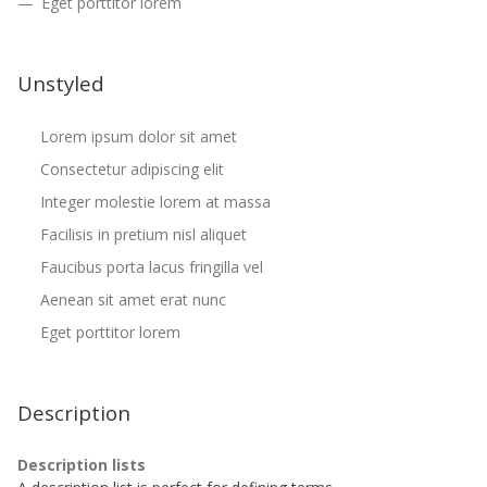
Eget porttitor lorem
Unstyled
Lorem ipsum dolor sit amet
Consectetur adipiscing elit
Integer molestie lorem at massa
Facilisis in pretium nisl aliquet
Faucibus porta lacus fringilla vel
Aenean sit amet erat nunc
Eget porttitor lorem
Description
Description lists