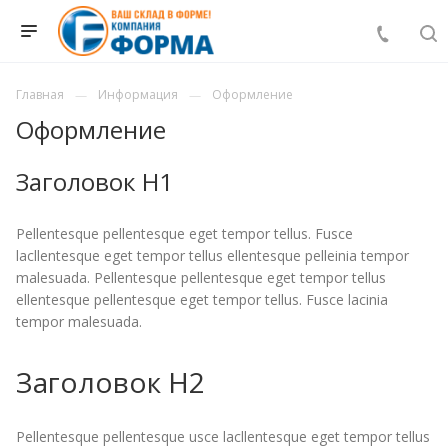
Главная
Информация
Оформление
Оформление
Заголовок H1
Pellentesque pellentesque eget tempor tellus. Fusce
lacllentesque eget tempor tellus ellentesque pelleinia tempor
malesuada. Pellentesque pellentesque eget tempor tellus
ellentesque pellentesque eget tempor tellus. Fusce lacinia
tempor malesuada.
Заголовок H2
Pellentesque pellentesque usce lacllentesque eget tempor tellus