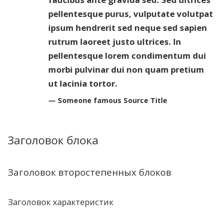
pellentesque purus, vulputate volutpat
ipsum hendrerit sed neque sed sapien
rutrum laoreet justo ultrices. In
pellentesque lorem condimentum dui
morbi pulvinar dui non quam pretium
ut lacinia tortor.
Someone famous
Source Title
Заголовок блока
Заголовок второстепенных блоков
Заголовок характеристик