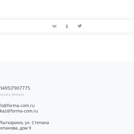
7(495)7907775
КАЗАТЬ ЗВОНОК
nfo@forma-com.ru
akaz@forma-com.ru
 Лыткарино, ул. Степана
епанова, дом 9