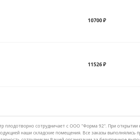
10700 ₽
11526 ₽
тр плодотворно сотрудничает с ООО "Форма 92". При открытии
одукцией наши складские помещения. Все заказы выполнялись п
дарность сотрудникам Вашей организации за безупречное выпо